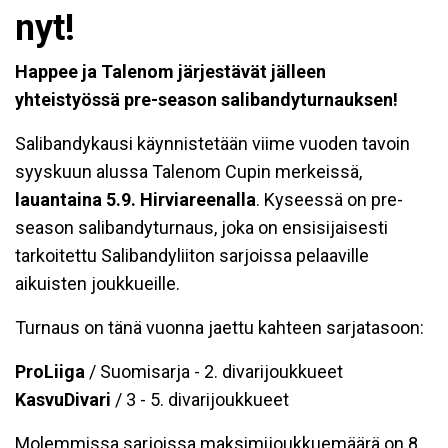
nyt!
Happee ja Talenom järjestävät jälleen
yhteistyössä pre-season salibandyturnauksen!
Salibandykausi käynnistetään viime vuoden tavoin
syyskuun alussa
Talenom Cupin merkeissä,
lauantaina 5.9. Hirviareenalla
. Kyseessä on pre-
season salibandyturnaus, joka on ensisijaisesti
tarkoitettu Salibandyliiton sarjoissa pelaaville
aikuisten joukkueille.
Turnaus on tänä vuonna jaettu kahteen sarjatasoon:
ProLiiga
/ Suomisarja - 2. divarijoukkueet
KasvuDivari
/ 3 - 5. divarijoukkueet
Molemmissa sarjoissa maksimijoukkuemäärä on 8