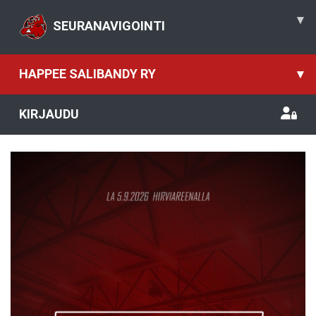
▾
SEURANAVIGOINTI
HAPPEE SALIBANDY RY
▾
KIRJAUDU