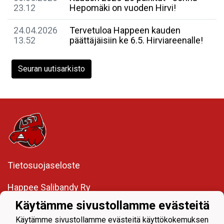
23.12
Hepomäki on vuoden Hirvi!
24.04.2026
Tervetuloa Happeen kauden
13.52
päättäjäisiin ke 6.5. Hirviareenalle!
Seuran uutisarkisto
Tietosuojaseloste
Happee Salibandy Ry
Lintumäenkatu 3
Käytämme sivustollamme evästeitä
41340 Laukaa
Y-tunnus: 3541325-1
Käytämme sivustollamme evästeitä käyttökokemuksen