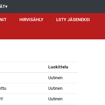
ÄT
▾
NIT
HIRVISÄHLY
LIITY JÄSENEKSI
Luokittelu
Uutinen
ittu
Uutinen
t!
Uutinen