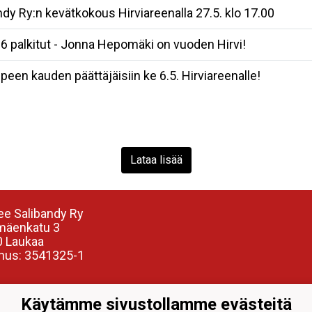
dy Ry:n kevätkokous Hirviareenalla 27.5. klo 17.00
 palkitut - Jonna Hepomäki on vuoden Hirvi!
een kauden päättäjäisiin ke 6.5. Hirviareenalle!
Lataa lisää
e Salibandy Ry
mäenkatu 3
 Laukaa
nus: 3541325-1
Käytämme sivustollamme evästeitä