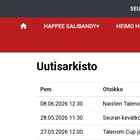
SEU
HAPPEE SALIBANDY
▾
HEIMO H
Uutisarkisto
Pvm
Otsikko
08.06.2026 12.30
Naisten Taleno
28.05.2026 11.30
Seuran kevätkok
27.05.2026 12.00
Talenom Cup jä