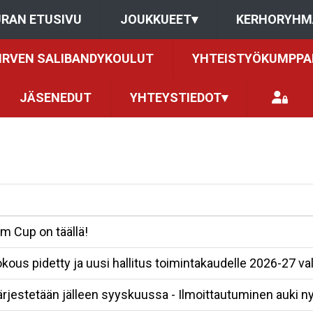
RAN ETUSIVU
JOUKKUEET
▾
KERHORYHM
IRVEN SALIBANDYKOULUT
YHTEISTYÖKUMPPA
JÄSENEDUT
YHTEYSTIEDOT
▾
m Cup on täällä!
ous pidetty ja uusi hallitus toimintakaudelle 2026-27 val
rjestetään jälleen syyskuussa - Ilmoittautuminen auki ny