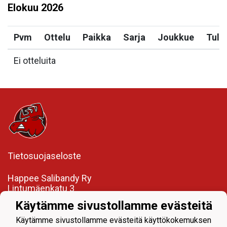
Elokuu
2026
Pvm
Ottelu
Paikka
Sarja
Joukkue
Tulo
Ei otteluita
Tietosuojaseloste
Happee Salibandy Ry
Lintumäenkatu 3
41340 Laukaa
Käytämme sivustollamme evästeitä
Y-tunnus: 3541325-1
Käytämme sivustollamme evästeitä käyttökokemuksen