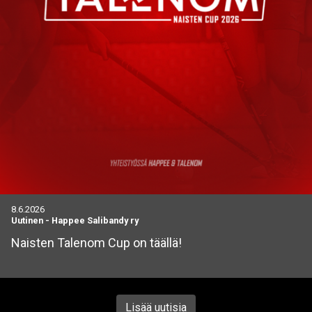
8.6.2026
Uutinen
-
Happee Salibandy ry
Naisten Talenom Cup on täällä!
Lisää uutisia