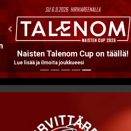
Previous
Nex
Naisten Talenom Cup on täällä!
Lue lisää ja ilmoita joukkueesi