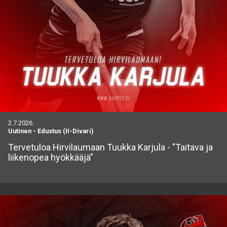
2.7.2026
Uutinen
-
Edustus (II-Divari)
Tervetuloa Hirvilaumaan Tuukka Karjula - "Taitava ja
liikenopea hyökkääjä"