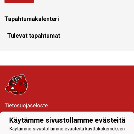
Tapahtumakalenteri
Tulevat tapahtumat
Tietosuojaseloste
Happee Salibandy Ry
Käytämme sivustollamme evästeitä
Lintumäenkatu 3
Käytämme sivustollamme evästeitä käyttökokemuksen
41340 Laukaa