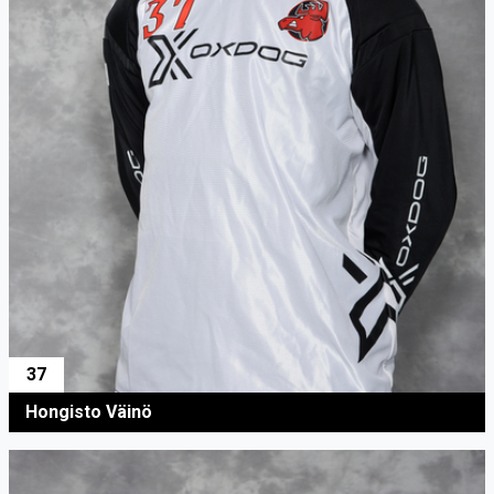
37
Hongisto Väinö