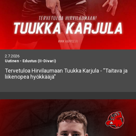
2.7.2026
Uutinen
-
Edustus (II-Divari)
Tervetuloa Hirvilaumaan Tuukka Karjula - "Taitava ja
liikenopea hyökkääjä"