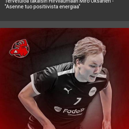
Tervetuloa takaisin Hirvilaumaan Miro Oksanen -
"Asenne tuo positiivista energiaa"