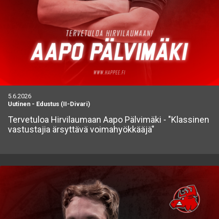
5.6.2026
Uutinen
-
Edustus (II-Divari)
Tervetuloa Hirvilaumaan Aapo Pälvimäki - "Klassinen
vastustajia ärsyttävä voimahyökkääjä"