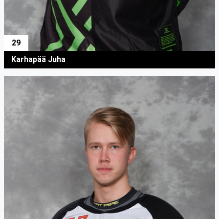
29
Karhapää Juha