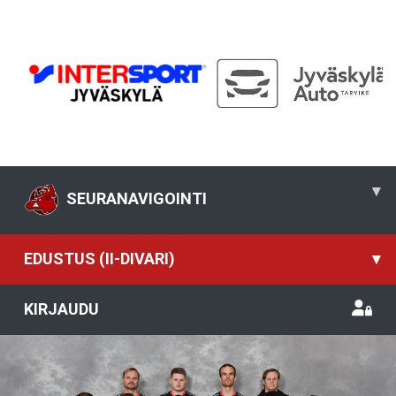
▾
SEURANAVIGOINTI
EDUSTUS (II-DIVARI)
▾
KIRJAUDU