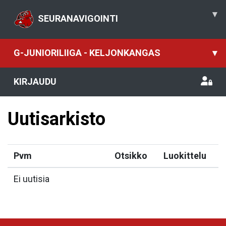
▾
SEURANAVIGOINTI
G-JUNIORILIIGA - KELJONKANGAS
▾
KIRJAUDU
Uutisarkisto
Pvm
Otsikko
Luokittelu
Ei uutisia